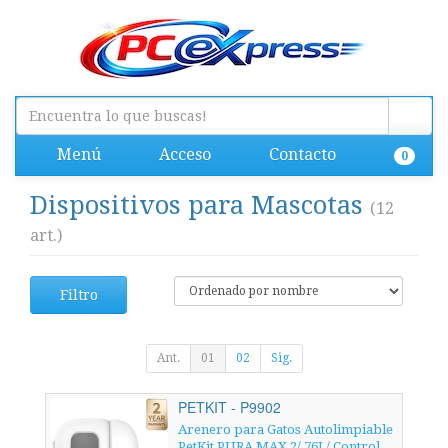
Menú
Acceso
Contacto
0
Dispositivos para Mascotas
(12
art.)
Filtro
Ant.
01
02
Sig.
PETKIT - P9902
Arenero para Gatos Autolimpiable
PetKit PURA MAX 2/ 76L/ Control