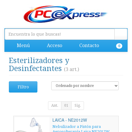
Menú
Acceso
Contacto
0
Esterilizadores y
Desinfectantes
(3 art.)
Filtro
Ant.
01
Sig.
LAICA - NE2012W
Nebulizador a Pistón para
Aerosolterapia Laica NE2012W