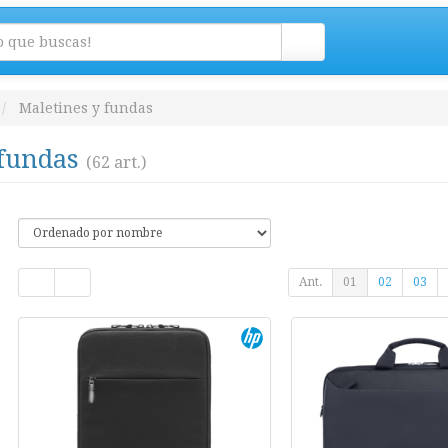
Maletines y fundas
 fundas
(62 art.)
Ant.
01
02
03