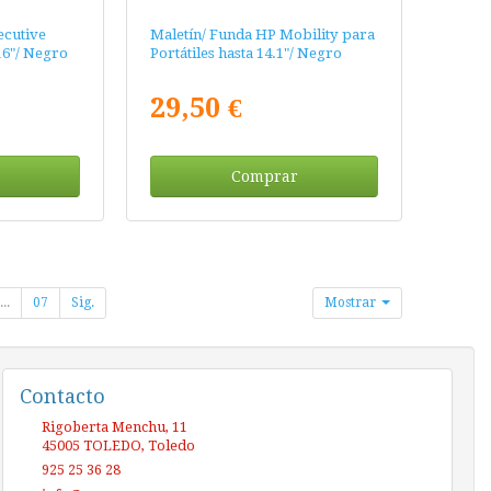
ecutive
Maletín/ Funda HP Mobility para
 16"/ Negro
Portátiles hasta 14.1"/ Negro
29,50 €
Comprar
...
07
Sig.
Mostrar
Contacto
Rigoberta Menchu, 11
45005
TOLEDO
,
Toledo
925 25 36 28