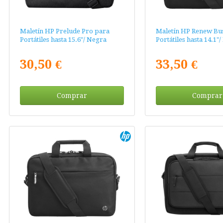
Maletín HP Prelude Pro para
Maletín HP Renew Bus
Portátiles hasta 15.6"/ Negra
Portátiles hasta 14.1"
30,50 €
33,50 €
Comprar
Comprar