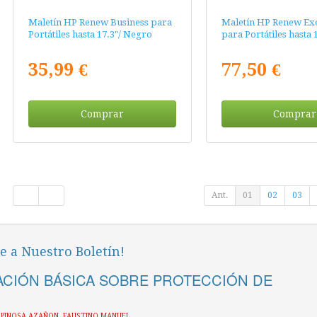
Maletín HP Renew Business para
Maletín HP Renew Ex
Portátiles hasta 17.3"/ Negro
para Portátiles hasta
35,99 €
77,50 €
Comprar
Comprar
Ant.
01
02
03
e a Nuestro Boletín!
CIÓN BÁSICA SOBRE PROTECCIÓN DE
ESPINOSA AZAÑON, FAUSTINO MANUEL