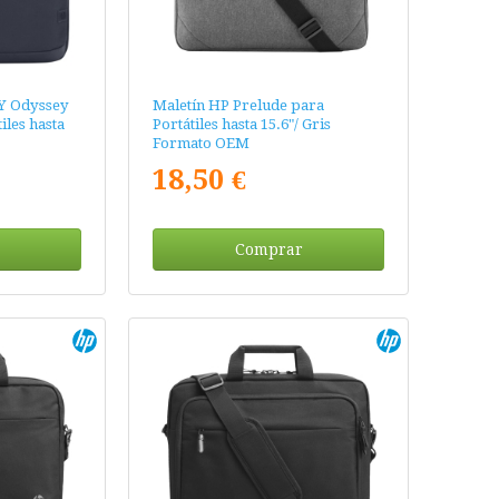
Y Odyssey
Maletín HP Prelude para
les hasta
Portátiles hasta 15.6"/ Gris
Formato OEM
18,50 €
Comprar