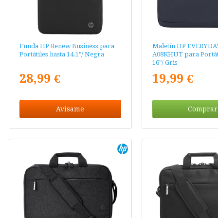
Funda HP Renew Business para
Maletín HP EVERYDA
Portátiles hasta 14.1"/ Negra
A08KHUT para Portáti
16"/ Gris
28,99 €
19,99 €
Avísame
Comprar