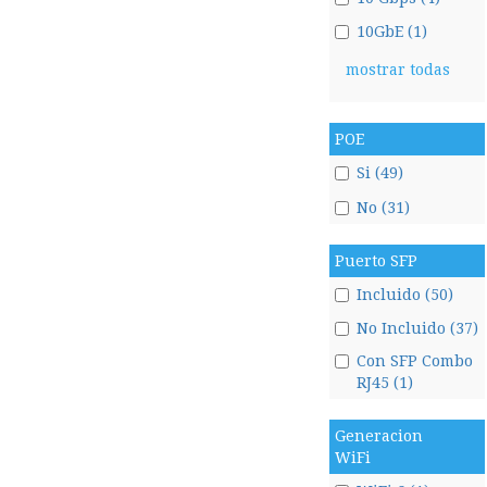
10GbE (1)
mostrar todas
POE
Si (49)
No (31)
Puerto SFP
Incluido (50)
No Incluido (37)
Con SFP Combo
RJ45 (1)
Generacion
WiFi