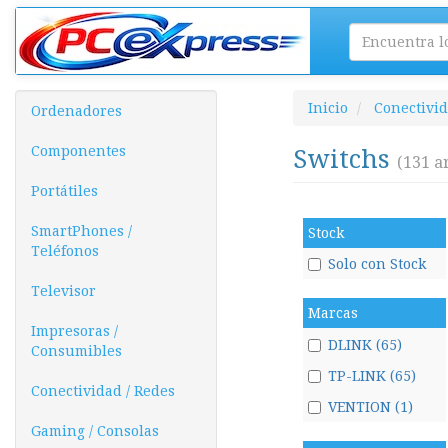
Inicio
Conectivid
Ordenadores
Componentes
Switchs
(131 ar
Portátiles
SmartPhones /
Stock
Teléfonos
Solo con Stock
Televisor
Marcas
Impresoras /
DLINK (65)
Consumibles
TP-LINK (65)
Conectividad / Redes
VENTION (1)
Gaming / Consolas