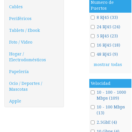
Numero de
Cables
Puertos
8 RJ45 (33)
Periféricos
24 RJ45 (24)
Tablets / Ebook
5 RJ45 (23)
Foto / Video
16 RJ45 (18)
Hogar /
48 RJ45 (9)
Electrodomésticos
mostrar todas
Papelería
Ocio / Deportes /
Velocidad
Mascotas
10 - 100 - 1000
Mbps (109)
Apple
10 - 100 Mbps
(13)
2.5GbE (4)
10 Gbps (4)