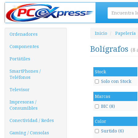
Inicio
Papelería
Ordenadores
Componentes
Bolígrafos
(8 
Portátiles
SmartPhones /
Stock
Teléfonos
Solo con Stock
Televisor
Marcas
Impresoras /
BIC (8)
Consumibles
Conectividad / Redes
Color
Surtido (6)
Gaming / Consolas