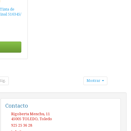
Tinta de
ginal 516345/
Sig.
Mostrar
Contacto
Rigoberta Menchu, 11
45005
TOLEDO
,
Toledo
925 25 36 28