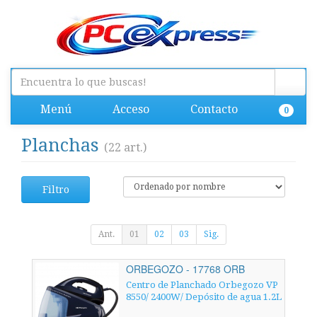
Menú
Acceso
Contacto
0
Planchas
(22 art.)
Filtro
Ant.
01
02
03
Sig.
ORBEGOZO - 17768 ORB
Centro de Planchado Orbegozo VP
8550/ 2400W/ Depósito de agua 1.2L