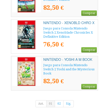
82,50 €
Comprar
NINTENDO - XENOBLD CHRO X
DEF 2
Juego para Consola Nintendo
Switch 2 Xenoblade Chronicles X
Definitive Edition
76,50 €
Comprar
NINTENDO - YOSHI A M BOOK
Juego para Consola Nintendo
Switch 2 Yoshi and the Mysterious
Book
82,50 €
Comprar
Ant.
01
02
Sig.