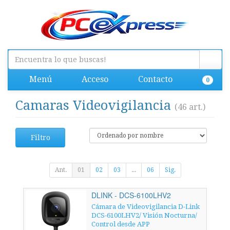
Menú
Acceso
Contacto
0
Camaras Videovigilancia
(46 art.)
Filtro
Ant.
01
02
03
...
06
Sig.
DLINK - DCS-6100LHV2
Cámara de Videovigilancia D-Link
DCS-6100LHV2/ Visión Nocturna/
Control desde APP