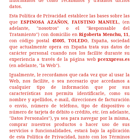
informamos de cómo recabamos y tratamos dichos
datos.
Esta Política de Privacidad establece las bases sobre las
que
ESPINOSA AZAÑON, FAUSTINO MANUEL
, (en
adelante, "nosotros" o el "Responsable del
Tratamiento") con domicilio en
Rigoberta Menchu, 11
,
con código postal
45005
,
TOLEDO
, España, sociedad
que actualmente opera en España trata sus datos de
carácter personal cuando nos los facilite durante su
experiencia a través de la página web
pcexxpress.es
(en adelante, "la Web").
Igualmente, le recordamos que cada vez que al usar la
Web, nos facilite, o sea necesario que accedamos a
cualquier tipo de información que por sus
características nos permita identificarle, como su
nombre y apellidos, e-mail, direcciones de facturación
o envío, número de teléfono, tipo de dispositivo o
número de tarjeta de débito o crédito, etc. (en adelante,
"Datos Personales"), ya sea para navegar por la misma,
comprar nuestros productos o hacer uso de sus
servicios o funcionalidades, estará bajo la aplicación
de esta Política de Privacidad, junto con los Términos