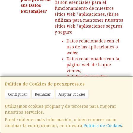
(i) son esenciales para el
sus Datos
funcionamiento de nuestros
Personales?
sitios web / aplicaciones, (ii) se
utilizan para mantener nuestros
sitios web / aplicaciones seguros
y seguro
Datos relacionados con el
uso de las aplicaciones o
webs;
Datos relacionados con la
página web de la que
vienes;
Detalles de registro;
Páginas que visitaste;
Política de Cookies de pcexxpress.es
Videos que viste;
Anuncios en los que haces
Configurar
Rechazar
Aceptar Cookies
click;
Utilizamos cookies propias y de terceros para mejorar
¿Qué Datos
Productos que buscas;
nuestros servicios.
Personales
Ubicación;
podemos tener
Duración de tu visita;
Puede obtener más información, o bien conocer cómo
sobre Usted?
Productos que
cambiar la configuración, en nuestra
Política de Cookies
.
seleccionaste para crear tu