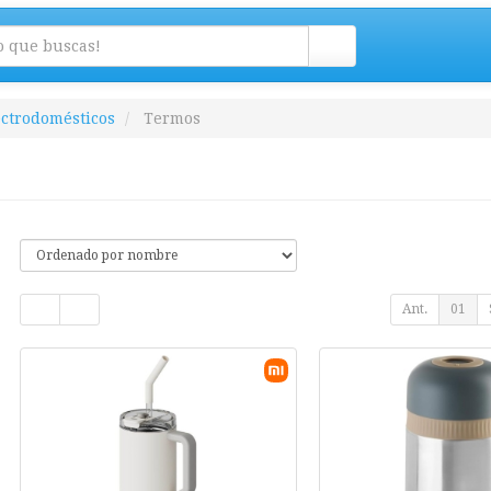
ectrodomésticos
Termos
Ant.
01