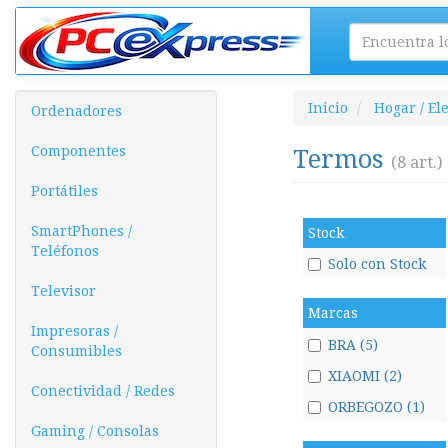
Inicio
Hogar / El
Ordenadores
Componentes
Termos
(8 art.)
Portátiles
SmartPhones /
Stock
Teléfonos
Solo con Stock
Televisor
Marcas
Impresoras /
BRA (5)
Consumibles
XIAOMI (2)
Conectividad / Redes
ORBEGOZO (1)
Gaming / Consolas