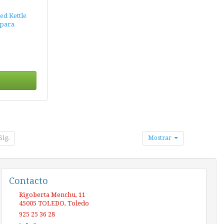
ed Kettle
 para
Sig.
Mostrar
Contacto
Rigoberta Menchu, 11
45005
TOLEDO
,
Toledo
925 25 36 28