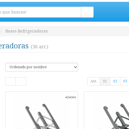
Bases Refrigeradoras
geradoras
(36 art.)
Ant.
01
02
03