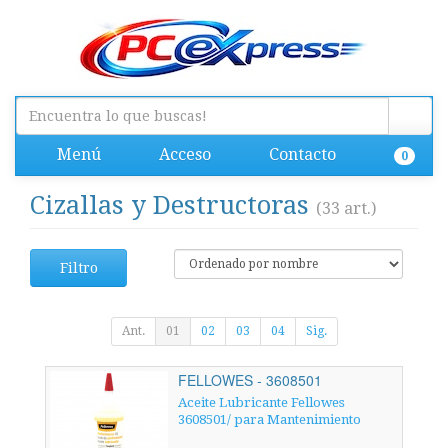
Menú
Acceso
Contacto
0
Cizallas y Destructoras
(33 art.)
Filtro
Ant.
01
02
03
04
Sig.
FELLOWES - 3608501
Aceite Lubricante Fellowes
3608501/ para Mantenimiento