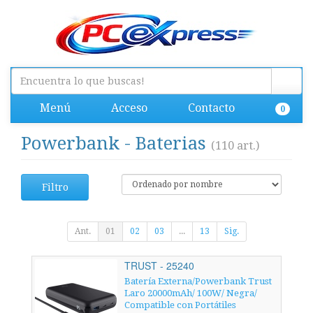
Menú
Acceso
Contacto
0
Powerbank - Baterias
(110 art.)
Filtro
Ant.
01
02
03
...
13
Sig.
TRUST - 25240
Batería Externa/Powerbank Trust
Laro 20000mAh/ 100W/ Negra/
Compatible con Portátiles