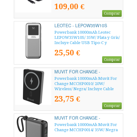
109,00 €
Comprar
LEOTEC - LEPOW35W10S
Powerbank 10000mAh Leotec
LEPOW35W10S/ 35W/ Plata y Gris/
Incluye Cable USB Tipo-C y
Lightning
25,50 €
Comprar
MUVIT FOR CHANGE -
MCCHP0010
Powerbank 10000mAh Muvit For
Change MCCHP0010/ 20W/
Wireless/ Negra/ Incluye Cable
USB Tipo-C
23,75 €
Comprar
MUVIT FOR CHANGE -
MCCHP0014
Powerbank 10000mAh Muvit For
Change MCCHP0014/ 35W/ Negra