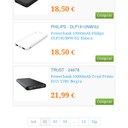
18,50 €
Comprar
PHILIPS - DLP1810NW/62
Powerbank 10000mAh Philips
DLP1810NW/62/ Blanca
18,50 €
Comprar
TRUST - 24678
Powerbank 10000mAh Trust Primo
ECO/ 15W/ Negra
21,99 €
Comprar
Ant.
01
02
03
...
13
Sig.