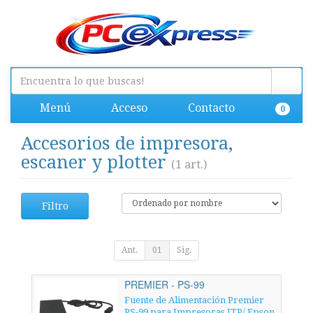
Menú
Acceso
Contacto
0
Accesorios de impresora,
escaner y plotter
(1 art.)
Filtro
Ant.
01
Sig.
PREMIER - PS-99
Fuente de Alimentación Premier
PS-99 para Impresoras ITP/ Epson