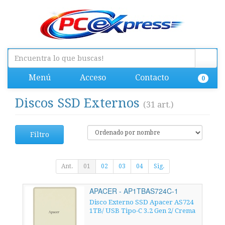
Menú
Acceso
Contacto
0
Discos SSD Externos
(31 art.)
Filtro
Ant.
01
02
03
04
Sig.
APACER - AP1TBAS724C-1
Disco Externo SSD Apacer AS724
1TB/ USB Tipo-C 3.2 Gen 2/ Crema