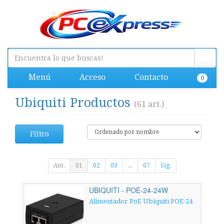
Menú
Acceso
Contacto
0
Ubiquiti Productos
(61 art.)
Filtro
Ant.
01
02
03
...
07
Sig.
UBIQUITI - POE-24-24W
Alimentador PoE Ubiquiti POE-24