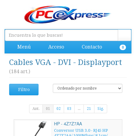
Menú
Acceso
Contacto
0
Cables VGA - DVI - Displayport
(184 art.)
Filtro
Ant.
01
02
03
...
21
Sig.
HP - 4Z7Z7AA
Conversor USB 3.0 - RJ45 HP
4Z7Z7AA/ 1000Mbps/ 8.1cm/