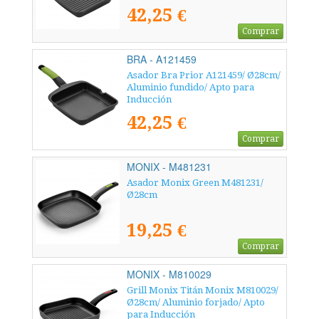
42,25 €
Comprar
BRA - A121459
Asador Bra Prior A121459/ Ø28cm/
Aluminio fundido/ Apto para
Inducción
42,25 €
Comprar
MONIX - M481231
Asador Monix Green M481231/
Ø28cm
19,25 €
Comprar
MONIX - M810029
Grill Monix Titán Monix M810029/
Ø28cm/ Aluminio forjado/ Apto
para Inducción