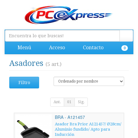
Menú
Acceso
Contacto
0
Asadores
(5 art.)
Filtro
Ant.
01
Sig.
BRA - A121457
Asador Bra Prior A121457/ Ø28cm/
Aluminio fundido/ Apto para
Inducción