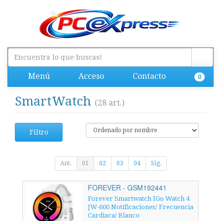
Menú
Acceso
Contacto
0
SmartWatch
(28 art.)
Filtro
Ant.
01
02
03
04
Sig.
FOREVER - GSM192441
Forever Smartwatch IGo Watch 4
JW-600 Notificaciones/ Frecuencia
Cardiaca/ Blanco