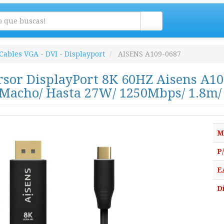
Cables VGA - DVI - Displayport
AISENS A109-0687
rsor DisplayPort 8K 60HZ Aisens A10
 Macho/ Hasta 27W/ 1250Mbps/ 1.8m/
M
P
E
D