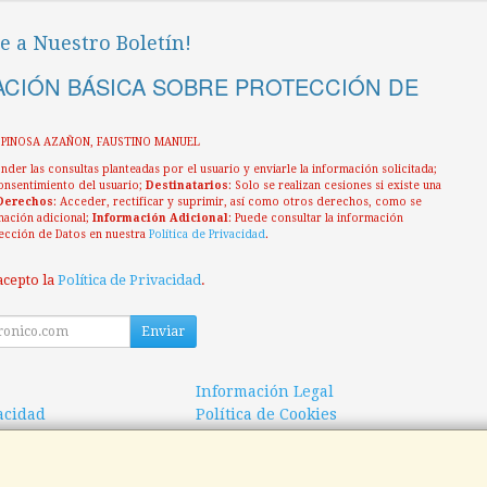
e a Nuestro Boletín!
CIÓN BÁSICA SOBRE PROTECCIÓN DE
ESPINOSA AZAÑON, FAUSTINO MANUEL
nder las consultas planteadas por el usuario y enviarle la información solicitada;
onsentimiento del usuario;
Destinatarios
: Solo se realizan cesiones si existe una
Derechos
: Acceder, rectificar y suprimir, así como otros derechos, como se
mación adicional;
Información Adicional
: Puede consultar la información
ección de Datos en nuestra
Política de Privacidad
.
acepto la
Política de Privacidad
.
Enviar
Información Legal
vacidad
Política de Cookies
 de Compra
Formas de Pago