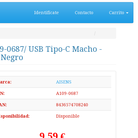
Identifícate
Contacto
Carrito
9-0687/ USB Tipo-C Macho -
 Negro
arca:
AISENS
/N:
A109-0687
AN:
8436574708240
isponibilidad:
Disponible
9,59 €