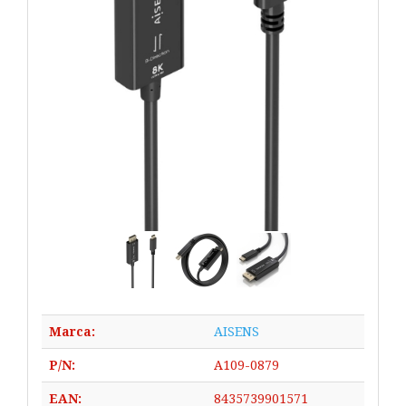
Marca:
AISENS
P/N:
A109-0879
EAN:
8435739901571