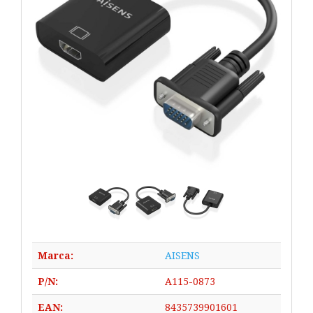
Marca:
AISENS
P/N:
A115-0873
EAN:
8435739901601