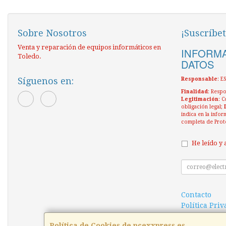
Sobre Nosotros
¡Suscríbet
Venta y reparación de equipos informáticos en
INFORMA
Toledo.
DATOS
Síguenos en:
Responsable
: 
Finalidad
: Respo
Legitimación
: C
obligación legal;
indica en la infor
completa de Prot
He leído y 
Contacto
Política Pri
Condiciones
Política de Cookies de pcexxpress.es