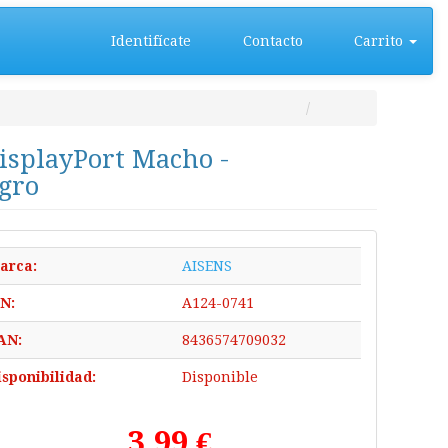
Identifícate
Contacto
Carrito
DisplayPort Macho -
gro
arca:
AISENS
/N:
A124-0741
AN:
8436574709032
isponibilidad:
Disponible
3,99 €