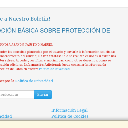
e a Nuestro Boletín!
CIÓN BÁSICA SOBRE PROTECCIÓN DE
ESPINOSA AZAÑON, FAUSTINO MANUEL
nder las consultas planteadas por el usuario y enviarle la información solicitada;
onsentimiento del usuario;
Destinatarios
: Solo se realizan cesiones si existe una
Derechos
: Acceder, rectificar y suprimir, así como otros derechos, como se
mación adicional;
Información Adicional
: Puede consultar la información
ección de Datos en nuestra
Política de Privacidad
.
acepto la
Política de Privacidad
.
Enviar
Información Legal
vacidad
Política de Cookies
 de Compra
Formas de Pago