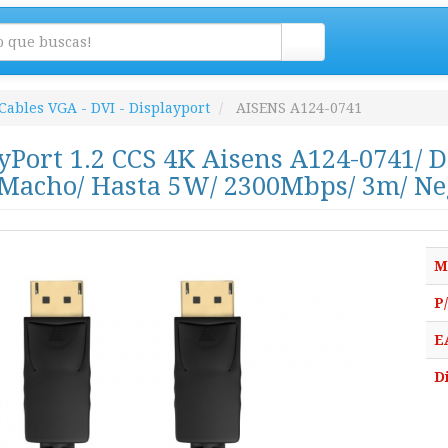
Cables VGA - DVI - Displayport
AISENS A124-0741
yPort 1.2 CCS 4K Aisens A124-0741/ 
 Macho/ Hasta 5W/ 2300Mbps/ 3m/ Ne
M
P
E
D