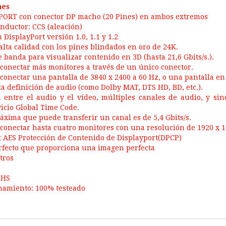
nes
PORT con conector DP macho (20 Pines) en ambos extremos
onductor: CCS (aleación)
DisplayPort versión 1.0, 1.1 y 1.2
alta calidad con los pines blindados en oro de 24K.
 banda para visualizar contenido en 3D (hasta 21,6 Gbits/s.).
 conectar más monitores a través de un único conector.
 conectar una pantalla de 3840 x 2400 a 60 Hz, o una pantalla en
ta definición de audio (como Dolby MAT, DTS HD, BD, etc.).
 entre el audio y el vídeo, múltiples canales de audio, y sin
vicio Global Time Code.
áxima que puede transferir un canal es de 5,4 Gbits/s.
 conectar hasta cuatro monitores con una resolución de 1920 x 1
t AES Protección de Contenido de Displayport(DPCP)
rfecto que proporciona una imagen perfecta
tros
oHS
namiento: 100% testeado