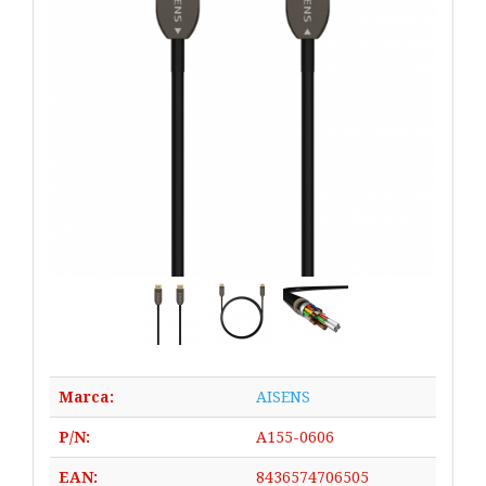
Marca:
AISENS
P/N:
A155-0606
EAN:
8436574706505