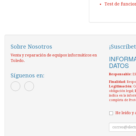
Test de funcio
Sobre Nosotros
¡Suscríbet
Venta y reparación de equipos informáticos en
INFORMA
Toledo.
DATOS
Síguenos en:
Responsable
: 
Finalidad
: Respo
Legitimación
: C
obligación legal;
indica en la infor
completa de Prot
He leído y 