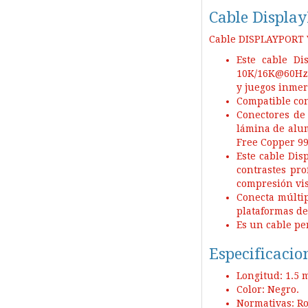
Cable Displa
Cable DISPLAYPORT V
Este cable D
10K/16K@60Hz,
y juegos inmer
Compatible con
Conectores de 
lámina de alum
Free Copper 99
Este cable Dis
contrastes pro
compresión vis
Conecta múltip
plataformas de
Es un cable pe
Especificacio
Longitud: 1.5 
Color: Negro.
Normativas: R