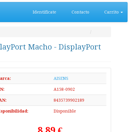
Identifícate
Contacto
Carrito
playPort Macho - DisplayPort
arca:
AISENS
/N:
A158-0902
AN:
8435739902189
isponibilidad:
Disponible
8,89 €