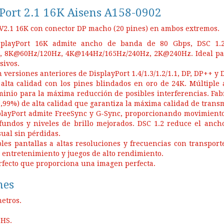
yPort 2.1 16K Aisens A158-0902
2.1 16K con conector DP macho (20 pines) en ambos extremos.
isplayPort 16K admite ancho de banda de 80 Gbps, DSC 1.
 8K@60Hz/120Hz, 4K@144Hz/165Hz/240Hz, 2K@240Hz. Ideal para 
sivos.
 versiones anteriores de DisplayPort 1.4/1.3/1.2/1.1, DP, DP++ y
alta calidad con los pines blindados en oro de 24K. Múltiple
inio para la máxima reducción de posibles interferencias. Fa
,99%) de alta calidad que garantiza la máxima calidad de trans
playPort admite FreeSync y G-Sync, proporcionando movimiento
fundos y niveles de brillo mejorados. DSC 1.2 reduce el anch
ual sin pérdidas.
les pantallas a altas resoluciones y frecuencias con transport
 entretenimiento y juegos de alto rendimiento.
rfecto que proporciona una imagen perfecta.
nes
metros.
oHS.