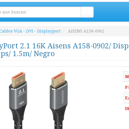
Cables VGA - DVI - Displayport
AISENS A158-0902
yPort 2.1 16K Aisens A158-0902/ Dis
ps/ 1.5m/ Negro
M
P
E
D