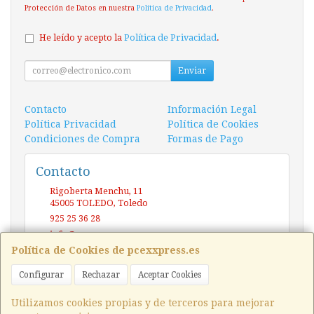
Protección de Datos en nuestra
Política de Privacidad
.
He leído y acepto la
Política de Privacidad
.
Enviar
Contacto
Información Legal
Política Privacidad
Política de Cookies
Condiciones de Compra
Formas de Pago
Contacto
Rigoberta Menchu, 11
45005
TOLEDO
,
Toledo
925 25 36 28
info@pcexxpress.es
Política de Cookies de pcexxpress.es
Configurar
Rechazar
Aceptar Cookies
Horario
10 - 14 / 17 - 20 Sábado / Domingo (CERRADO)
Utilizamos cookies propias y de terceros para mejorar