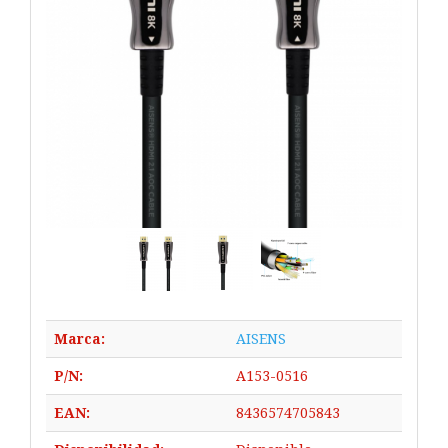
Marca:
AISENS
P/N:
A153-0516
EAN:
8436574705843