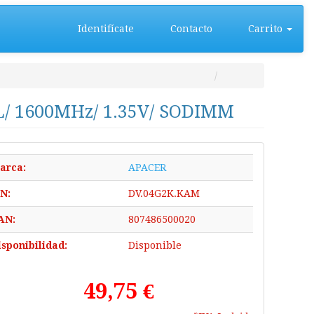
Identifícate
Contacto
Carrito
/ 1600MHz/ 1.35V/ SODIMM
arca:
APACER
/N:
DV.04G2K.KAM
AN:
807486500020
isponibilidad:
Disponible
49,75 €