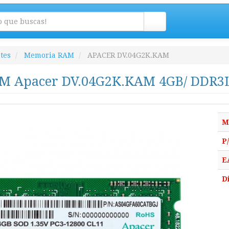
tes
Memoria RAM
APACER DV.04G2K.KAM
M Apacer DV.04G2K.KAM 4GB/ DDR3L
M
P
E
D