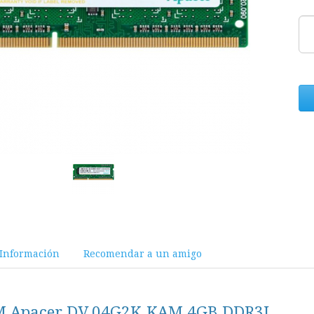
Información
Recomendar a un amigo
 Apacer DV.04G2K.KAM 4GB DDR3L