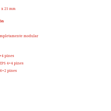
0 x 25 mm
ón
Completamente modular
+4 pines
 EPS 4+4 pines
 6+2 pines