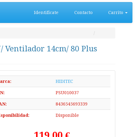
Identifícate
Contacto
Carrito
 Ventilador 14cm/ 80 Plus
arca:
HIDITEC
/N:
PSU010037
AN:
8436545693339
isponibilidad:
Disponible
119,00 €