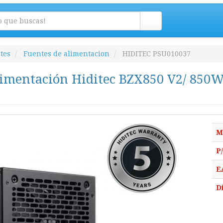
tes
Fuentes de alimentacion
HIDITEC PSU010037
imentación Hiditec BZX850 V2/ 850W/
M
P
E
D