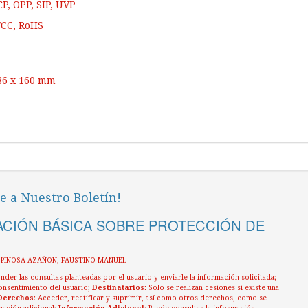
P, OPP, SIP, UVP
 FCC, RoHS
86 x 160 mm
e a Nuestro Boletín!
CIÓN BÁSICA SOBRE PROTECCIÓN DE
ESPINOSA AZAÑON, FAUSTINO MANUEL
nder las consultas planteadas por el usuario y enviarle la información solicitada;
onsentimiento del usuario;
Destinatarios
: Solo se realizan cesiones si existe una
Derechos
: Acceder, rectificar y suprimir, así como otros derechos, como se