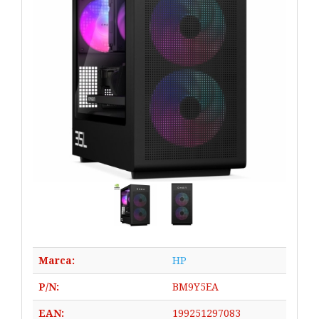
Marca:
HP
P/N:
BM9Y5EA
EAN:
199251297083