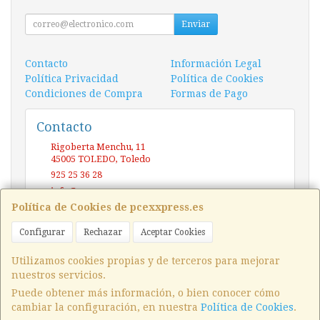
Enviar
Contacto
Información Legal
Política Privacidad
Política de Cookies
Condiciones de Compra
Formas de Pago
Contacto
Rigoberta Menchu, 11
45005
TOLEDO
,
Toledo
925 25 36 28
info@pcexxpress.es
Política de Cookies de pcexxpress.es
Configurar
Rechazar
Aceptar Cookies
Horario
10 - 14 / 17 - 20 Sábado / Domingo (CERRADO)
Utilizamos cookies propias y de terceros para mejorar
nuestros servicios.
Puede obtener más información, o bien conocer cómo
cambiar la configuración, en nuestra
Política de Cookies
.
, , , , España. - C.I.F.: 03871181M - Tfno: