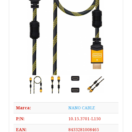
Marca:
NANO CABLE
P/N:
10.15.3701-L150
EAN:
8433281008465