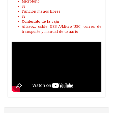
Micrófono
Sí
Función manos libres
Sí
Contenido de la caja
Altavoz, cable USB-A/Micro-USC, correa de
transporte y manual de usuario