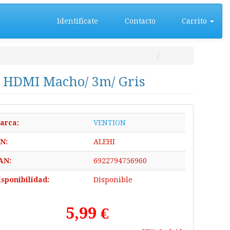
Identifícate
Contacto
Carrito
- HDMI Macho/ 3m/ Gris
arca:
VENTION
/N:
ALEHI
AN:
6922794756960
isponibilidad:
Disponible
5,99 €