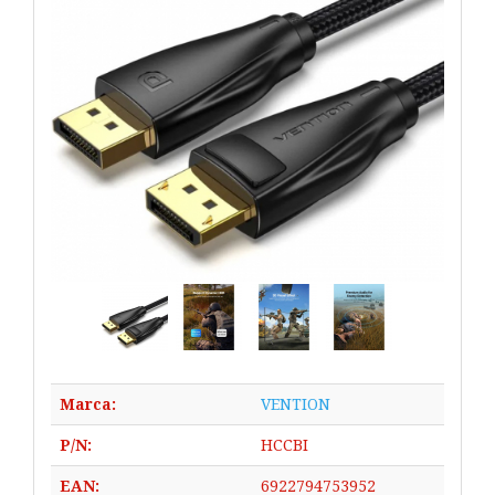
Marca:
VENTION
P/N:
HCCBI
EAN:
6922794753952