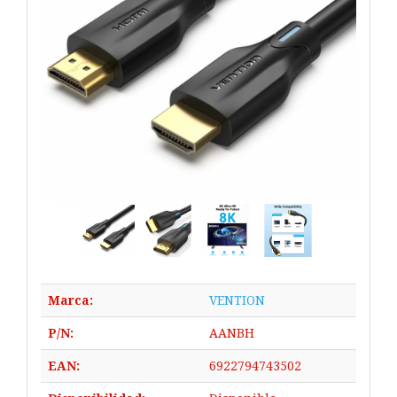
Marca:
VENTION
P/N:
AANBH
EAN:
6922794743502