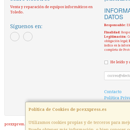
Venta y reparación de equipos informáticos en
INFORMA
Toledo.
DATOS
Síguenos en:
Responsable
: 
Finalidad
: Respo
Legitimación
: C
obligación legal;
indica en la infor
completa de Prot
He leído y 
Contacto
Política Pri
Condiciones
Política de Cookies de pcexxpress.es
Utilizamos cookies propias y de terceros para mej
pcexxpress.es © 2026
Puede obtener más información, o bien conocer c