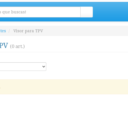
tes
Visor para TPV
TPV
(0 art.)
.