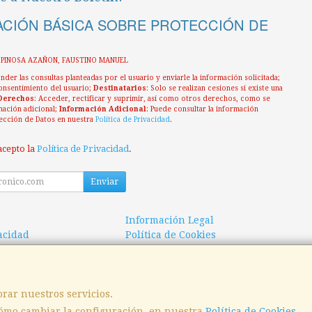
CIÓN BÁSICA SOBRE PROTECCIÓN DE
ESPINOSA AZAÑON, FAUSTINO MANUEL
nder las consultas planteadas por el usuario y enviarle la información solicitada;
onsentimiento del usuario;
Destinatarios
: Solo se realizan cesiones si existe una
Derechos
: Acceder, rectificar y suprimir, así como otros derechos, como se
mación adicional;
Información Adicional
: Puede consultar la información
ección de Datos en nuestra
Política de Privacidad
.
acepto la
Política de Privacidad
.
Enviar
Información Legal
vacidad
Política de Cookies
 de Compra
Formas de Pago
orar nuestros servicios.
ómo cambiar la configuración, en nuestra
, , , , España. - C.I.F.: 03871181M - Tfno:
Política de Cookies
.