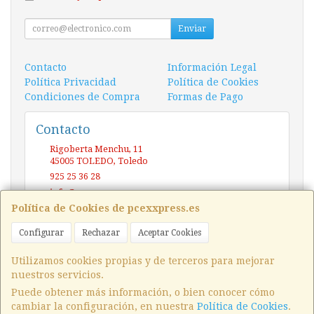
Enviar
Contacto
Información Legal
Política Privacidad
Política de Cookies
Condiciones de Compra
Formas de Pago
Contacto
Rigoberta Menchu, 11
45005
TOLEDO
,
Toledo
925 25 36 28
info@pcexxpress.es
Política de Cookies de pcexxpress.es
Configurar
Rechazar
Aceptar Cookies
Horario
10 - 14 / 17 - 20 Sábado / Domingo (CERRADO)
Utilizamos cookies propias y de terceros para mejorar
nuestros servicios.
Puede obtener más información, o bien conocer cómo
cambiar la configuración, en nuestra
Política de Cookies
.
, , , , España. - C.I.F.: 03871181M - Tfno: