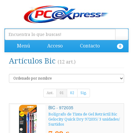
Menú
Acceso
Contacto
0
Artículos Bic
(12 art.)
Ant.
01
02
Sig.
BIC - 972035
Bolígrafo de Tinta de Gel Retráctil Bic
Gelocity Quick Dry 972035/ 3 unidades/
Surtidos