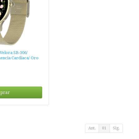
Velora SB-306/
uencia Cardíaca/ Oro
prar
Ant.
01
Sig.