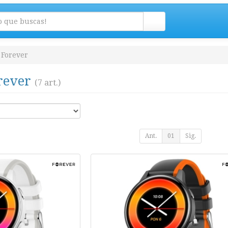
Forever
orever
(7 art.)
Ant.
01
Sig.