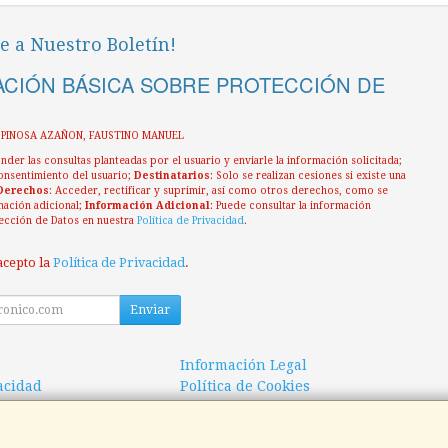
e a Nuestro Boletín!
CIÓN BÁSICA SOBRE PROTECCIÓN DE
ESPINOSA AZAÑON, FAUSTINO MANUEL
nder las consultas planteadas por el usuario y enviarle la información solicitada;
onsentimiento del usuario;
Destinatarios
: Solo se realizan cesiones si existe una
Derechos
: Acceder, rectificar y suprimir, así como otros derechos, como se
mación adicional;
Información Adicional
: Puede consultar la información
ección de Datos en nuestra
Política de Privacidad
.
acepto la
Política de Privacidad
.
Enviar
Información Legal
vacidad
Política de Cookies
 de Compra
Formas de Pago