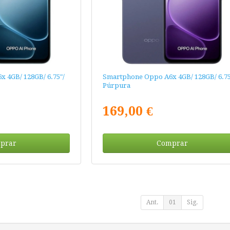
 4GB/ 128GB/ 6.75"/
Smartphone Oppo A6x 4GB/ 128GB/ 6.75
Púrpura
169,00 €
prar
Comprar
Ant.
01
Sig.