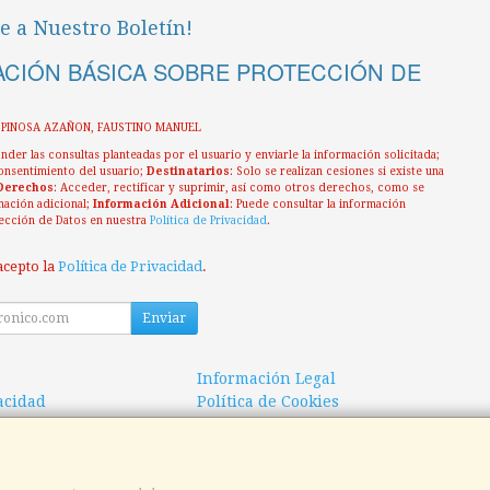
e a Nuestro Boletín!
CIÓN BÁSICA SOBRE PROTECCIÓN DE
ESPINOSA AZAÑON, FAUSTINO MANUEL
nder las consultas planteadas por el usuario y enviarle la información solicitada;
onsentimiento del usuario;
Destinatarios
: Solo se realizan cesiones si existe una
Derechos
: Acceder, rectificar y suprimir, así como otros derechos, como se
mación adicional;
Información Adicional
: Puede consultar la información
ección de Datos en nuestra
Política de Privacidad
.
acepto la
Política de Privacidad
.
Enviar
Información Legal
vacidad
Política de Cookies
 de Compra
Formas de Pago