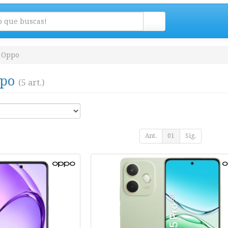
Oppo
ppo
(5 art.)
Ant.
01
Sig.